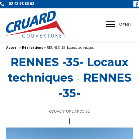
02 43 98 83 62
MENU
Accueil
»
Réalisations
»
RENNES -35- Locaux techniques
RENNES -35- Locaux
techniques
RENNES
-
-35-
COUVERTURE ARDOISE