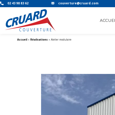
02 43 98 83 62
couverture@cruard.com
ACCUEI
Accueil
»
Réalisations
»
Atelier modulaire