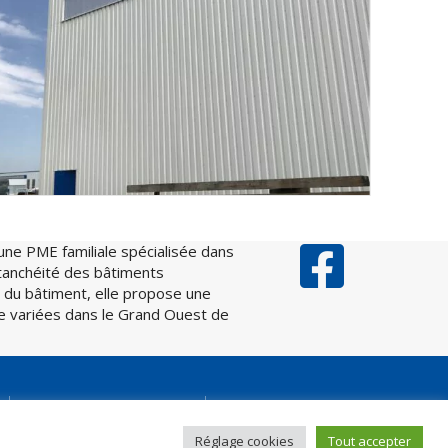
une PME familiale spécialisée dans
’étanchéité des bâtiments
ppe du bâtiment, elle propose une
ue variées dans le Grand Ouest de
Politique de confidentialité
Nous contacter
Création
Interface Contenu
Réglage cookies
Tout accepter