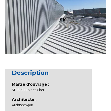
Description
Maître d’ouvrage :
SDIS du Loir et Cher
Architecte :
Architech-pur