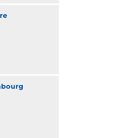
re
mbourg