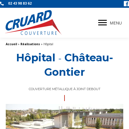
02 43 98 83 62
MENU
Accueil
»
Réalisations
»
Hôpital
Hôpital
Château-
-
Gontier
COUVERTURE MÉTALLIQUE À JOINT DEBOUT